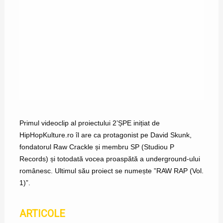
Primul videoclip al proiectului 2’ȘPE inițiat de
HipHopKulture.ro îl are ca protagonist pe
David Skunk
,
fondatorul Raw Crackle și membru SP (Studiou P
Records) și totodată vocea proaspătă a underground-ului
românesc. Ultimul său proiect se numește
”RAW RAP (Vol.
1)”
.
2’ȘPE. GENEZA. EPISODUL ÎNTAI
ARTICOLE
PRIMUL INVITAT AL PROIECTULUI 2’ȘPE ESTE DAVID SKUNK