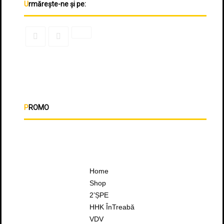
Urmărește-ne și pe:
PROMO
Home
Shop
2’ȘPE
HHK ÎnTreabă
VDV