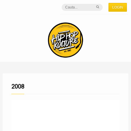
LOGIN
2008