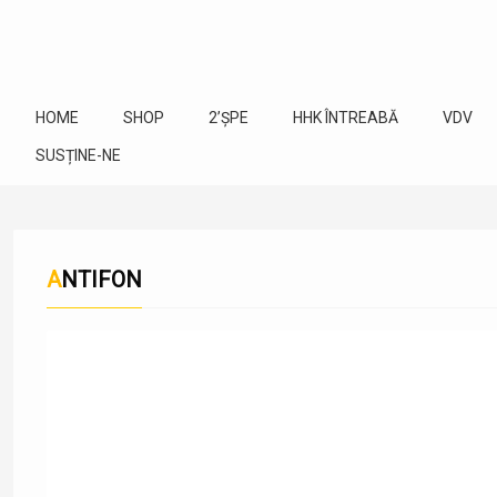
HOME
SHOP
2’ȘPE
HHK ÎNTREABĂ
VDV
SUSȚINE-NE
ANTIFON