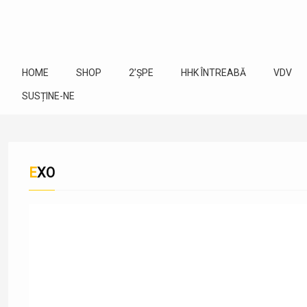
HOME
SHOP
2’ȘPE
HHK ÎNTREABĂ
VDV
SUSȚINE-NE
EXO