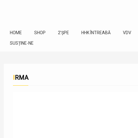
HOME
SHOP
2’ȘPE
HHK ÎNTREABĂ
VDV
SUSȚINE-NE
IRMA