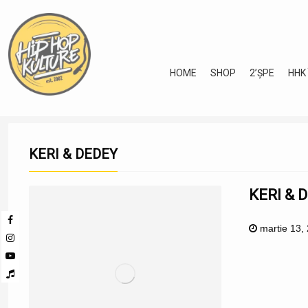
HOME
SHOP
2’ȘPE
HHK
KERI & DEDEY
KERI & 
martie 13,