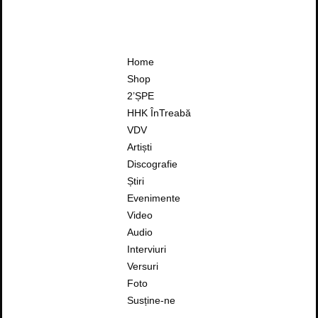
Home
Shop
2’ȘPE
HHK ÎnTreabă
VDV
Artiști
Discografie
Știri
Evenimente
Video
Audio
Interviuri
Versuri
Foto
Susține-ne