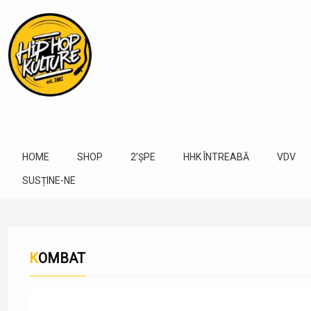
HOME
SHOP
2’ȘPE
HHK ÎNTREABĂ
VDV
SUSȚINE-NE
KOMBAT