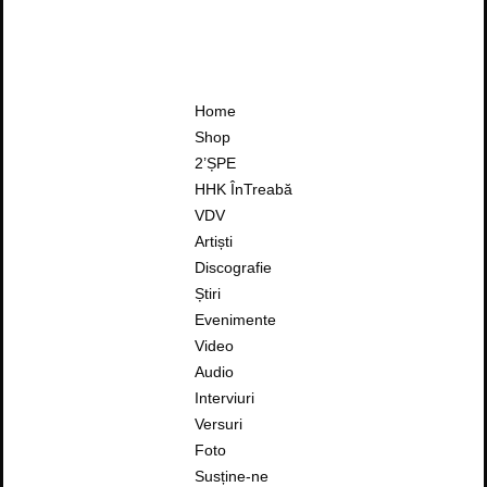
Home
Shop
2’ȘPE
HHK ÎnTreabă
VDV
Artiști
Discografie
Știri
Evenimente
Video
Audio
Interviuri
Versuri
Foto
Susține-ne