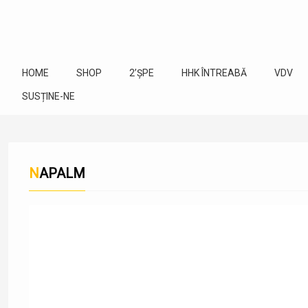
HOME
SHOP
2’ȘPE
HHK ÎNTREABĂ
VDV
SUSȚINE-NE
NAPALM