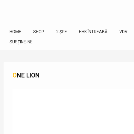
HOME
SHOP
2’ȘPE
HHK ÎNTREABĂ
VDV
SUSȚINE-NE
ONE LION