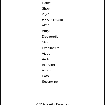
Home
Shop
2’ȘPE
HHK ÎnTreabă
VDV
Artiști
Discografie
Știri
Evenimente
Video
Audio
Interviuri
Versuri
Foto
Susține-ne
© 2024 HipHopKulture.ro