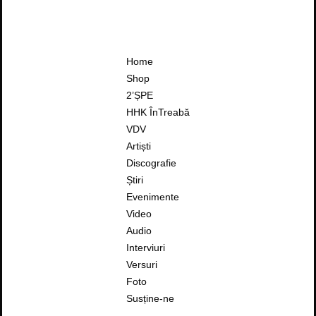
Home
Shop
2’ȘPE
HHK ÎnTreabă
VDV
Artiști
Discografie
Știri
Evenimente
Video
Audio
Interviuri
Versuri
Foto
Susține-ne