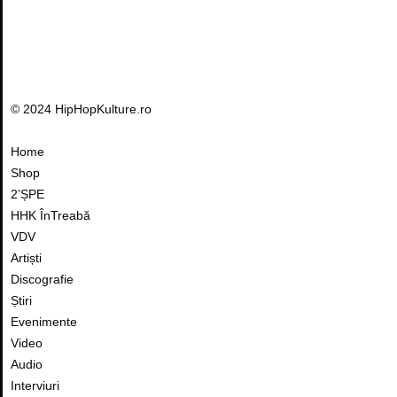
© 2024 HipHopKulture.ro
Home
Shop
2’ȘPE
HHK ÎnTreabă
VDV
Artiști
Discografie
Știri
Evenimente
Video
Audio
Interviuri