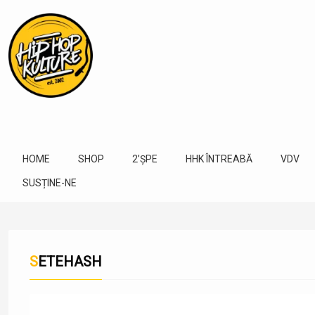
HOME
SHOP
2’ȘPE
HHK ÎNTREABĂ
VDV
SUSȚINE-NE
SETEHASH