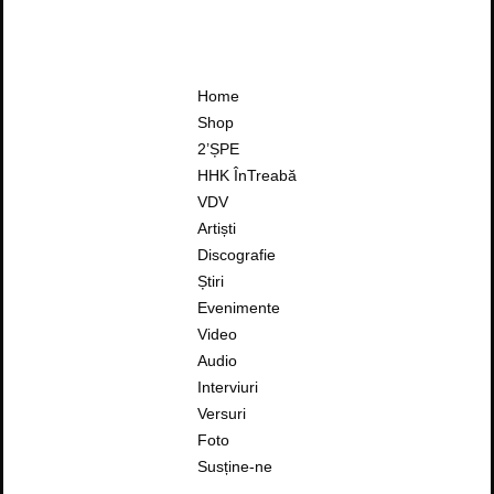
Home
Shop
2’ȘPE
HHK ÎnTreabă
VDV
Artiști
Discografie
Știri
Evenimente
Video
Audio
Interviuri
Versuri
Foto
Susține-ne