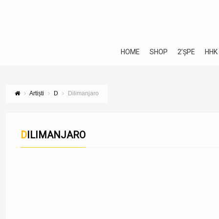
HOME
SHOP
2’ȘPE
HHK
Artiști
D
Dilimanjaro
DILIMANJARO