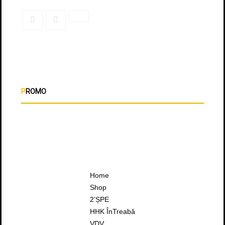
PROMO
Home
Shop
2’ȘPE
HHK ÎnTreabă
VDV