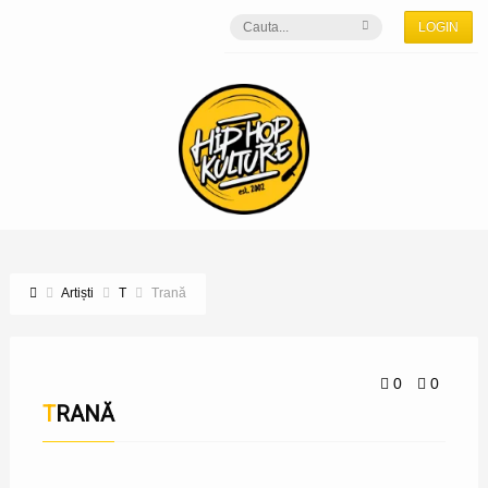
LOGIN
Artiști
T
Trană
0
0
TRANĂ