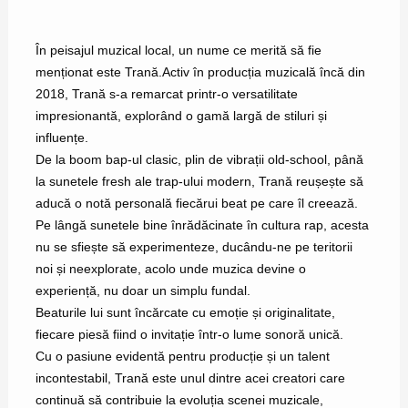
În peisajul muzical local, un nume ce merită să fie
menționat este Trană.Activ în producția muzicală încă din
2018, Trană s-a remarcat printr-o versatilitate
impresionantă, explorând o gamă largă de stiluri și
influențe.
De la boom bap-ul clasic, plin de vibrații old-school, până
la sunetele fresh ale trap-ului modern, Trană reușește să
aducă o notă personală fiecărui beat pe care îl creează.
Pe lângă sunetele bine înrădăcinate în cultura rap, acesta
nu se sfiește să experimenteze, ducându-ne pe teritorii
noi și neexplorate, acolo unde muzica devine o
experiență, nu doar un simplu fundal.
Beaturile lui sunt încărcate cu emoție și originalitate,
fiecare piesă fiind o invitație într-o lume sonoră unică.
Cu o pasiune evidentă pentru producție și un talent
incontestabil, Trană este unul dintre acei creatori care
continuă să contribuie la evoluția scenei muzicale,