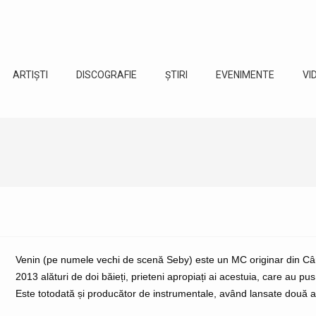
ARTIȘTI
DISCOGRAFIE
ȘTIRI
EVENIMENTE
VI
Venin (pe numele vechi de scenă Seby) este un MC originar din Câm
2013 alături de doi băieți, prieteni apropiați ai acestuia, care au 
Este totodată și producător de instrumentale, având lansate două a