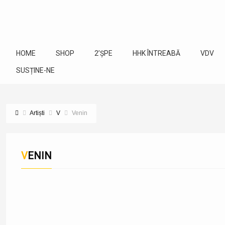
HOME
SHOP
2’ȘPE
HHK ÎNTREABĂ
VDV
SUSȚINE-NE
Artiști
V
Venin
VENIN