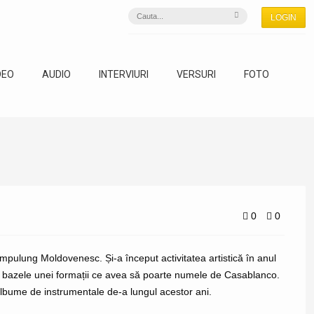
LOGIN
DEO
AUDIO
INTERVIURI
VERSURI
FOTO
0
0
pulung Moldovenesc. Și-a început activitatea artistică în anul
pus bazele unei formații ce avea să poarte numele de Casablanco.
lbume de instrumentale de-a lungul acestor ani.