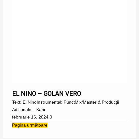
EL NINO
EL NINO – GOLAN VERO
Text: El NinoInstrumental: PunctMix/Master & Producții
Adiționale – Karie
februarie 16, 2024
0
Pagina următoare