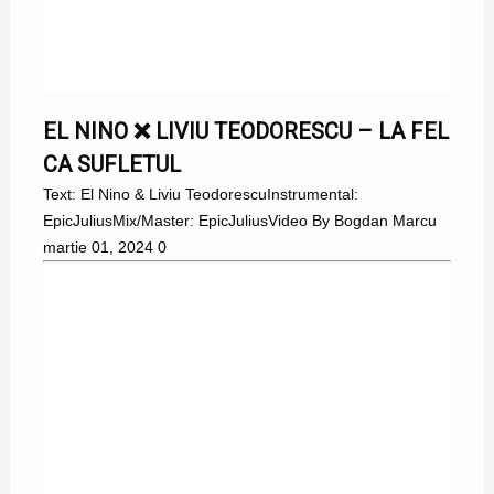
EL NINO
EL NINO ❌ LIVIU TEODORESCU – LA FEL
CA SUFLETUL
Text: El Nino & Liviu TeodorescuInstrumental:
EpicJuliusMix/Master: EpicJuliusVideo By Bogdan Marcu
martie 01, 2024
0