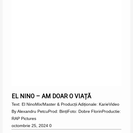
EL NINO
EL NINO – AM DOAR O VIAȚĂ
Text: El NinoMix/Master & Producții Adiționale: KarieVideo
By Alexandru PetcuProd: BințiFoto: Dobre FlorinProductie:
RAP Pictures
octombrie 25, 2024
0