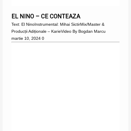
EL NINO
EL NINO – CE CONTEAZA
Text: El NinoInstrumental: Mihai SictirMix/Master &
Producții Adiționale – KarieVideo By Bogdan Marcu
martie 10, 2024
0