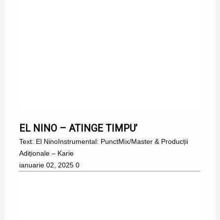
EL NINO
EL NINO – ATINGE TIMPU’
Text: El NinoInstrumental: PunctMix/Master & Producții
Adiționale – Karie
ianuarie 02, 2025
0