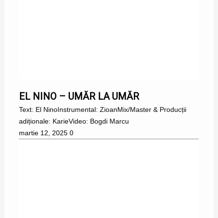
EL NINO
EL NINO – UMĂR LA UMĂR
Text: El NinoInstrumental: ZioanMix/Master & Producții
adiționale: KarieVideo: Bogdi Marcu
martie 12, 2025
0