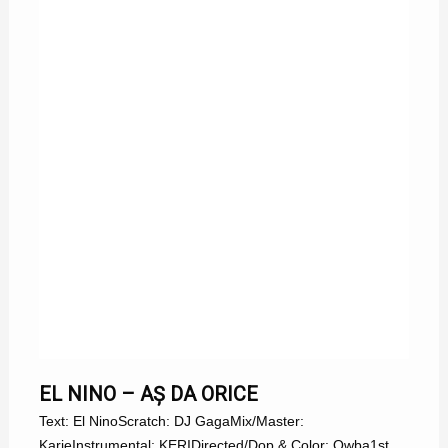
EL NINO
EL NINO – AȘ DA ORICE
Text: El NinoScratch: DJ GagaMix/Master:
KarieInstrumental: KERIDirected/Dop & Color: Qwba1st