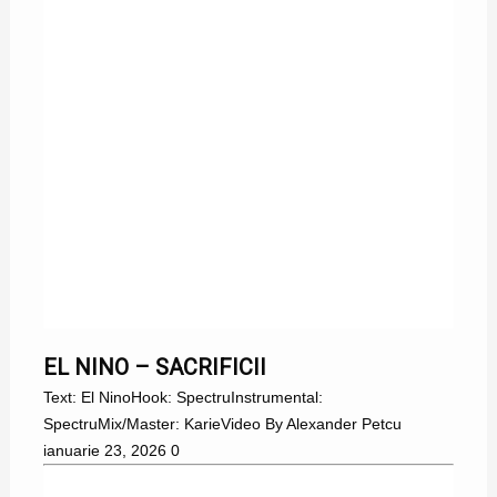
EL NINO
EL NINO – SACRIFICII
Text: El NinoHook: SpectruInstrumental:
SpectruMix/Master: KarieVideo By Alexander Petcu
ianuarie 23, 2026
0