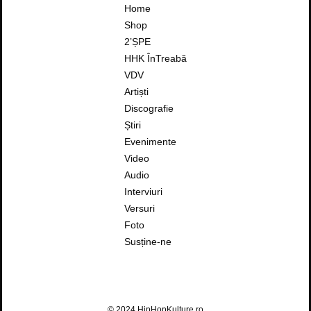
Home
Shop
2’ȘPE
HHK ÎnTreabă
VDV
Artiști
Discografie
Știri
Evenimente
Video
Audio
Interviuri
Versuri
Foto
Susține-ne
© 2024 HipHopKulture.ro