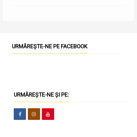
URMĂREȘTE-NE PE FACEBOOK
URMĂREȘTE-NE ȘI PE: