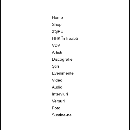
Home
Shop
2’ȘPE
HHK ÎnTreabă
VDV
Artiști
Discografie
Știri
Evenimente
Video
Audio
Interviuri
Versuri
Foto
Susține-ne