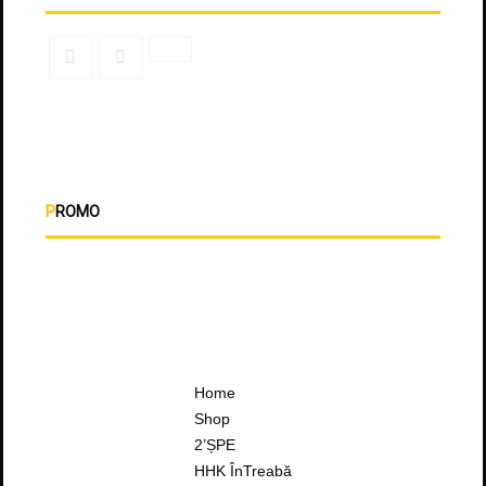
PROMO
Home
Shop
2’ȘPE
HHK ÎnTreabă