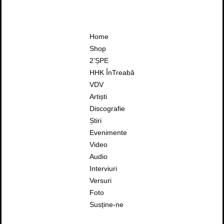
Home
Shop
2’ȘPE
HHK ÎnTreabă
VDV
Artiști
Discografie
Știri
Evenimente
Video
Audio
Interviuri
Versuri
Foto
Susține-ne