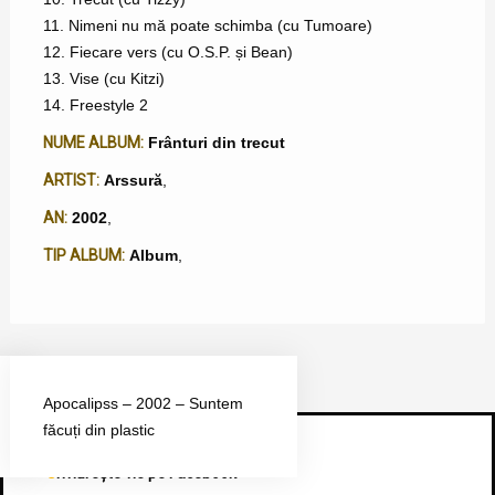
11. Nimeni nu mă poate schimba (cu Tumoare)
12. Fiecare vers (cu O.S.P. și Bean)
13. Vise (cu Kitzi)
14. Freestyle 2
NUME ALBUM:
Frânturi din trecut
ARTIST:
Arssură
,
AN:
2002
,
TIP ALBUM:
Album
,
Apocalipss – 2002 – Suntem
făcuți din plastic
Urmărește-ne pe Facebook