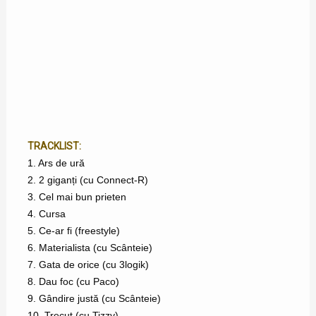
TRACKLIST:
1. Ars de ură
2. 2 giganți (cu Connect-R)
3. Cel mai bun prieten
4. Cursa
5. Ce-ar fi (freestyle)
6. Materialista (cu Scânteie)
7. Gata de orice (cu 3logik)
8. Dau foc (cu Paco)
9. Gândire justă (cu Scânteie)
10. Trecut (cu Tizzy)