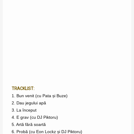
TRACKLIST:
1. Bun venit (cu Pata și Buze)
2. Dau jegului apă
3. La început
4. E grav (cu DJ Piktoru)
5. Artă fără soartă
6. Probă (cu Eon Lockz și DJ Piktoru)