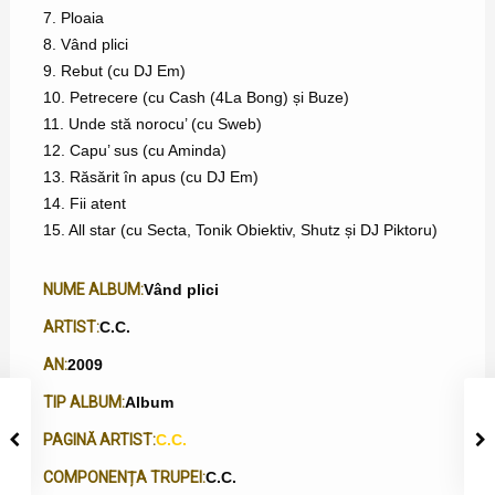
7. Ploaia
8. Vând plici
9. Rebut (cu DJ Em)
10. Petrecere (cu Cash (4La Bong) și Buze)
11. Unde stă norocu’ (cu Sweb)
12. Capu’ sus (cu Aminda)
13. Răsărit în apus (cu DJ Em)
14. Fii atent
15. All star (cu Secta, Tonik Obiektiv, Shutz și DJ Piktoru)
NUME ALBUM:
Vând plici
ARTIST:
C.C.
AN:
2009
TIP ALBUM:
Album
PAGINĂ ARTIST:
C.C.
COMPONENȚA TRUPEI:
C.C.