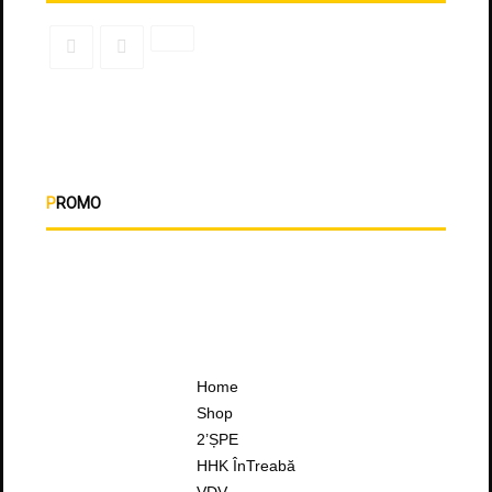
PROMO
Home
Shop
2’ȘPE
HHK ÎnTreabă