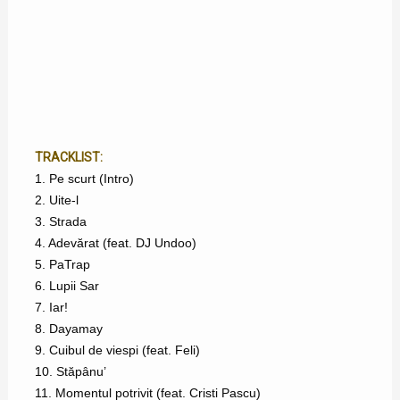
TRACKLIST:
1. Pe scurt (Intro)
2. Uite-l
3. Strada
4. Adevărat (feat. DJ Undoo)
5. PaTrap
6. Lupii Sar
7. Iar!
8. Dayamay
9. Cuibul de viespi (feat. Feli)
10. Stăpânu’
11. Momentul potrivit (feat. Cristi Pascu)