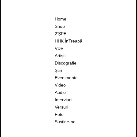
Home
Shop
2’ȘPE
HHK ÎnTreabă
VDV
Artiști
Discografie
Știri
Evenimente
Video
Audio
Interviuri
Versuri
Foto
Susține-ne