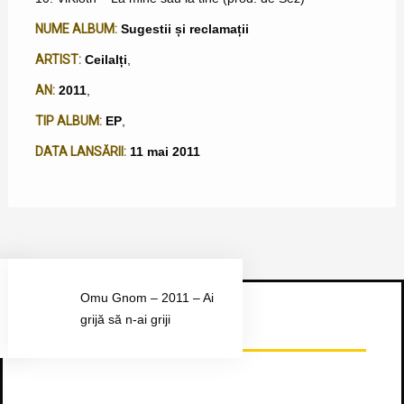
NUME ALBUM:
Sugestii și reclamații
ARTIST:
Ceilalți
,
AN:
2011
,
TIP ALBUM:
EP
,
DATA LANSĂRII:
11 mai 2011
Omu Gnom – 2011 – Ai
grijă să n-ai griji
Urmărește-ne pe Facebook