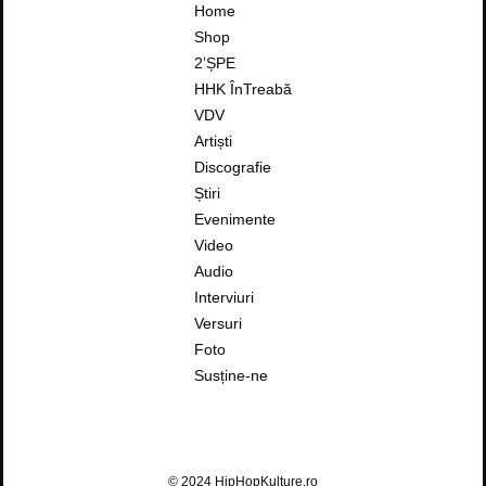
Home
Shop
2’ȘPE
HHK ÎnTreabă
VDV
Artiști
Discografie
Știri
Evenimente
Video
Audio
Interviuri
Versuri
Foto
Susține-ne
© 2024 HipHopKulture.ro