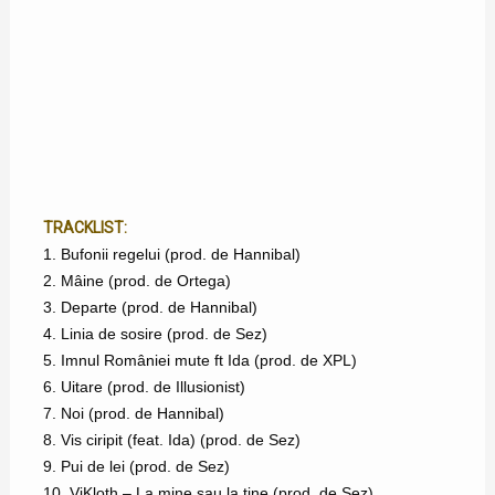
TRACKLIST:
1. Bufonii regelui (prod. de Hannibal)
2. Mâine (prod. de Ortega)
3. Departe (prod. de Hannibal)
4. Linia de sosire (prod. de Sez)
5. Imnul României mute ft Ida (prod. de XPL)
6. Uitare (prod. de Illusionist)
7. Noi (prod. de Hannibal)
8. Vis ciripit (feat. Ida) (prod. de Sez)
9. Pui de lei (prod. de Sez)
10. ViKloth – La mine sau la tine (prod. de Sez)