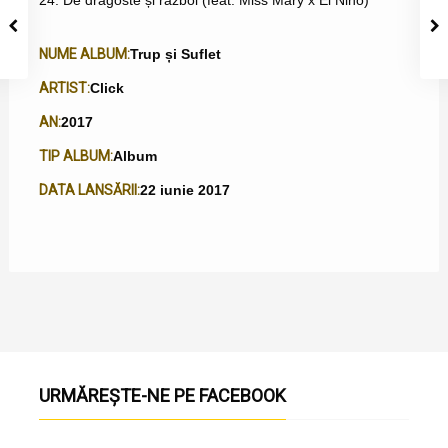
24. De dragoste și război (feat. Miss Mary x El Nino)
NUME ALBUM:
Trup și Suflet
ARTIST:
Click
AN:
2017
TIP ALBUM:
Album
DATA LANSĂRII:
22 iunie 2017
URMĂREȘTE-NE PE FACEBOOK