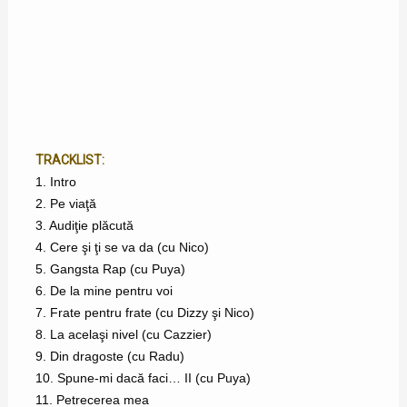
TRACKLIST:
1. Intro
2. Pe viaţă
3. Audiţie plăcută
4. Cere şi ţi se va da (cu Nico)
5. Gangsta Rap (cu Puya)
6. De la mine pentru voi
7. Frate pentru frate (cu Dizzy şi Nico)
8. La acelaşi nivel (cu Cazzier)
9. Din dragoste (cu Radu)
10. Spune-mi dacă faci… II (cu Puya)
11. Petrecerea mea