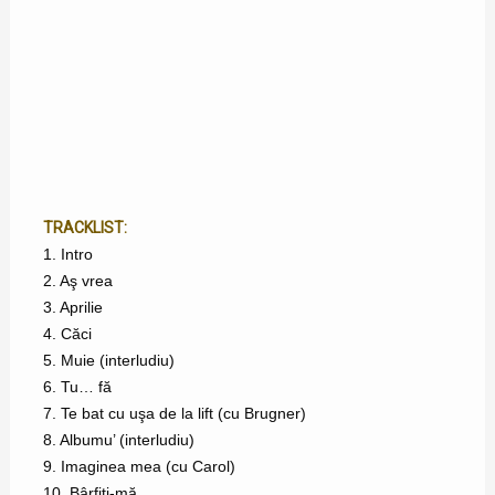
TRACKLIST:
1. Intro
2. Aş vrea
3. Aprilie
4. Căci
5. Muie (interludiu)
6. Tu… fă
7. Te bat cu uşa de la lift (cu Brugner)
8. Albumu’ (interludiu)
9. Imaginea mea (cu Carol)
10. Bârfiţi-mă