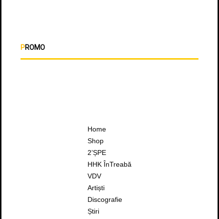
PROMO
Home
Shop
2’ȘPE
HHK ÎnTreabă
VDV
Artiști
Discografie
Știri