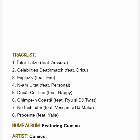
TRACKLIST:
1. Între Tâtze (feat. Arssura)
2. Celebrities Deathmatch (feat. Dricu)
3. Exploziv (feat. Exo)
4. N-am Uitat (feat. Personal)
5. Decât Cu Tine (feat. Rappy)
6. Ghimpe-n Coastă (feat. Ryu si DJ Twist)
7. Ne Închinăm (feat. Vescan si DJ Maka)
6. Procente (feat. Yalla)
NUME ALBUM:
Featuring Cumicu
ARTIST:
Cumicu
,