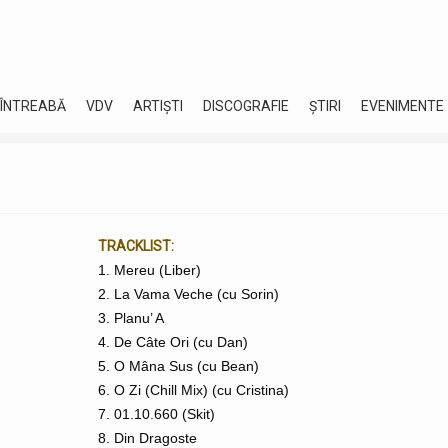
 ÎNTREABĂ
VDV
ARTIȘTI
DISCOGRAFIE
ȘTIRI
EVENIMENTE
TRACKLIST:
1. Mereu (Liber)
2. La Vama Veche (cu Sorin)
3. Planu’ A
4. De Câte Ori (cu Dan)
5. O Mâna Sus (cu Bean)
6. O Zi (Chill Mix) (cu Cristina)
7. 01.10.660 (Skit)
8. Din Dragoste