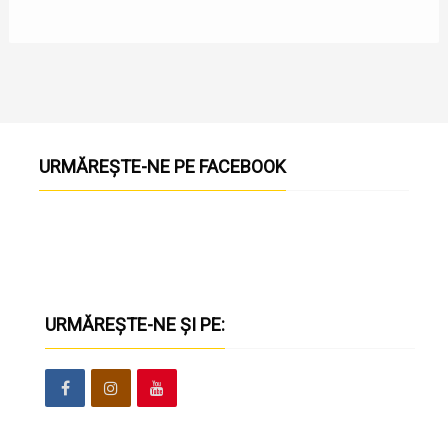
URMĂREȘTE-NE PE FACEBOOK
URMĂREȘTE-NE ȘI PE: