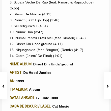
6. Școala Veche De Rap (feat. Rimaru & Rapsodique)
(5:55)
7. Sfârșit De Mileniu (4:19)
8. Proiect (Jazz Hip-Hop) (2:46)
9. SUPA’figura’NT (4:51)
10. Numa’ Una (3:47)
11. Numai Pentru Frații Mei (feat. Rimaru) (5:42)
12. Direct Din Unda’ground (4:17)
13. Niquaganxta (feat. Brugner) (Remix) (4:17)
14. Outro (Jointu’ De Final) (1:01)
NUME ALBUM:
Direct Din Unda’ground
ARTIST:
Da Hood Justice
AN:
1999
TIP ALBUM:
Album
DATA LANSĂRII:
17 iunie 1999
CASA DE DISCURI / LABEL:
Cat Music