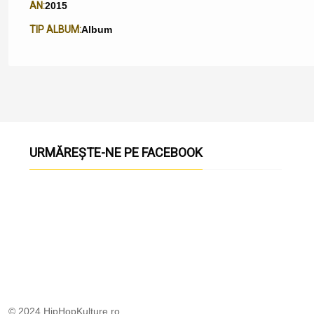
AN:
2015
TIP ALBUM:
Album
URMĂREȘTE-NE PE FACEBOOK
© 2024 HipHopKulture.ro