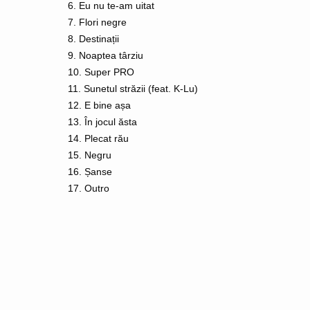
6. Eu nu te-am uitat
7. Flori negre
8. Destinații
9. Noaptea târziu
10. Super PRO
11. Sunetul străzii (feat. K-Lu)
12. E bine așa
13. În jocul ăsta
14. Plecat rău
15. Negru
16. Șanse
17. Outro