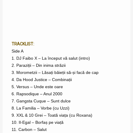
TRACKLIST:
Side A
1. DJ Faibo X – La început vă salut (intro)
2. Paraziții – Din inima străzii
3. Morometzii – Lăsați băieții să-și facă de cap
4. Da Hood Justice – Combinații
5. Versus – Unde este oare
6. Rapsodique – Anul 2000
7. Gangsta Cuque – Sunt dulce
8. La Familia – Vorbe (cu Uzzi)
9. XXL & 10 Grei – Toată viața (cu Roxana)
10. Il-Egal – Borfaș pe viață
11. Carbon – Salut