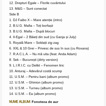
12. Drepturi Egale – Florile cuvântului
13. M&G – Sunt conectat
Side B
1. DJ Faibo X – Mare atenție (intro)
2. B.U.G. Mafia – Toți borfașii
3. B.U.G. Mafia – După blocuri
4. Il-Egal – 2 Băieți din sud (cu Ganja și July)
5. Royală Mare – Soldații zig-zag
6. XXL & 10 Grei – Privesc de sus în sus (cu Roxana)
7. R.A.C.L.A. – Nu mă uita (feat. Anda Adam)
8. Sek – București (dirty version)
9. L.I.R.I.C. cu Delikt – Fenomen liric
10. Anturaj – Adevărul costă scump
11. U.S.M. – Pentru bani (album promo)
12. U.S.M. – Ghinion (album promo)
13. U.S.M. – Turneu (album promo)
14. U.S.M. – Ea (album promo)
NUME ALBUM:
Fonoteca de aur