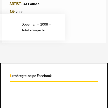
ARTIST:
DJ FaiboX
,
AN:
2008
,
TIP ALBUM:
DJing
,
Mixtape
,
Dopeman – 2008 –
PAGINĂ ARTIST:
DJ Faibo X
,
Totul e limpede
Urmărește-ne pe Facebook