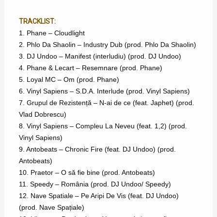
TRACKLIST:
1. Phane – Cloudlight
2. Phlo Da Shaolin – Industry Dub (prod. Phlo Da Shaolin)
3. DJ Undoo – Manifest (interludiu) (prod. DJ Undoo)
4. Phane & Lecart – Resemnare (prod. Phane)
5. Loyal MC – Om (prod. Phane)
6. Vinyl Sapiens – S.D.A. Interlude (prod. Vinyl Sapiens)
7. Grupul de Rezistență – N-ai de ce (feat. Japhet) (prod.
Vlad Dobrescu)
8. Vinyl Sapiens – Compleu La Neveu (feat. 1,2) (prod.
Vinyl Sapiens)
9. Antobeats – Chronic Fire (feat. DJ Undoo) (prod.
Antobeats)
10. Praetor – O să fie bine (prod. Antobeats)
11. Speedy – România (prod. DJ Undoo/ Speedy)
12. Nave Spatiale – Pe Aripi De Vis (feat. DJ Undoo)
(prod. Nave Spațiale)