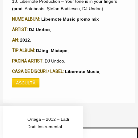
13. Libernote Production – Your tone is in your fingers
(prod. Antobeats, Ștefan Baditescu, DJ Undoo)
NUME ALBUM:
Libernote Music promo mix
ARTIST:
DJ Undoo
,
AN:
2012
,
TIP ALBUM:
DJing
,
Mixtape
,
PAGINĂ ARTIST:
DJ Undoo
,
CASA DE DISCURI / LABEL:
Libernote Music
,
ASCULTĂ
Ortega – 2012 – Ladi
Dadi Instrumental