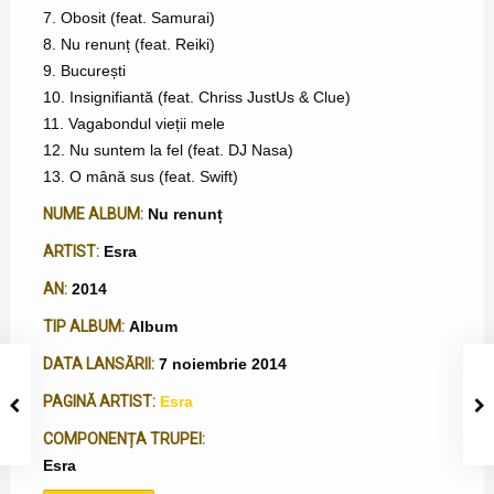
7. Obosit (feat. Samurai)
8. Nu renunț (feat. Reiki)
9. București
10. Insignifiantă (feat. Chriss JustUs & Clue)
11. Vagabondul vieții mele
12. Nu suntem la fel (feat. DJ Nasa)
13. O mână sus (feat. Swift)
NUME ALBUM:
Nu renunț
ARTIST:
Esra
AN:
2014
TIP ALBUM:
Album
DATA LANSĂRII:
7 noiembrie 2014
PAGINĂ ARTIST:
Esra
COMPONENȚA TRUPEI:
Esra