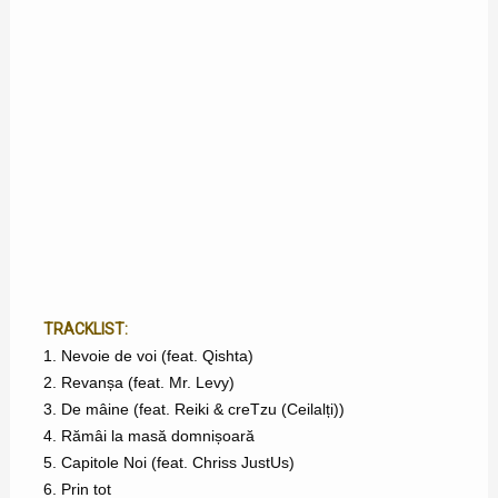
TRACKLIST:
1. Nevoie de voi (feat. Qishta)
2. Revanșa (feat. Mr. Levy)
3. De mâine (feat. Reiki & creTzu (Ceilalți))
4. Rămâi la masă domnișoară
5. Capitole Noi (feat. Chriss JustUs)
6. Prin tot