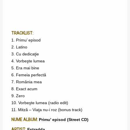
TRACKLIST:
1. Primu’ episod
2. Latino
3. Cu dedicaţie
4. Vorbeşte lumea
5. Era mai bine
6. Femeia perfectă
7. România mea
8. Exact acum
9. Zero
10. Vorbeşte lumea (radio edit)
11. Mitză – Viaţa nu-i roz (bonus track)
NUME ALBUM:
Primu' episod (Street CD)
ARTIST:
Estradda
,