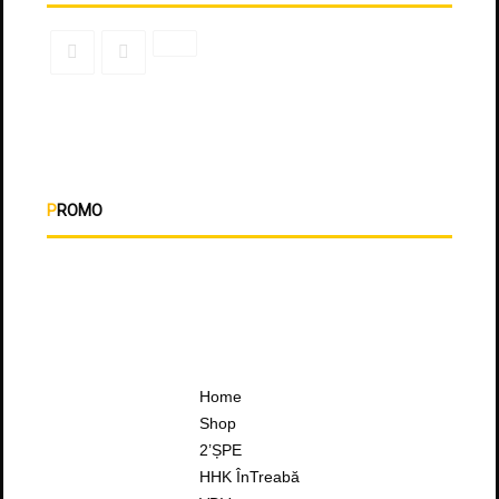
PROMO
Home
Shop
2’ȘPE
HHK ÎnTreabă