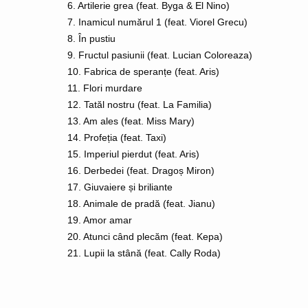
6. Artilerie grea (feat. Byga & El Nino)
7. Inamicul numărul 1 (feat. Viorel Grecu)
8. În pustiu
9. Fructul pasiunii (feat. Lucian Coloreaza)
10. Fabrica de speranțe (feat. Aris)
11. Flori murdare
12. Tatăl nostru (feat. La Familia)
13. Am ales (feat. Miss Mary)
14. Profeția (feat. Taxi)
15. Imperiul pierdut (feat. Aris)
16. Derbedei (feat. Dragoș Miron)
17. Giuvaiere și briliante
18. Animale de pradă (feat. Jianu)
19. Amor amar
20. Atunci când plecăm (feat. Kepa)
21. Lupii la stână (feat. Cally Roda)