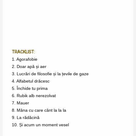
TRACKLIST:
1. Agorafobie
2. Doar apă și aer
3. Lucrări de filosofie și la țevile de gaze
4. Alfabetul drăcesc
5. Închide tu prima
6. Rubik alb nerezolvat
7. Mauer
8. Mâna cu care cânt la la la
9. La rădăcină
10. Și acum un moment vesel