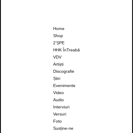
Home
Shop
2’ȘPE
HHK ÎnTreabă
VDV
Artiști
Discografie
Știri
Evenimente
Video
Audio
Interviuri
Versuri
Foto
Susține-ne