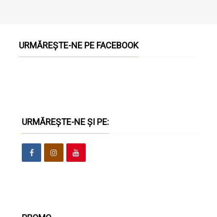
URMĂREȘTE-NE PE FACEBOOK
URMĂREȘTE-NE ȘI PE: