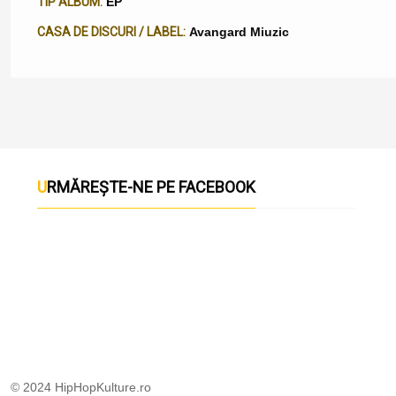
TIP ALBUM:
EP
CASA DE DISCURI / LABEL:
Avangard Miuzic
URMĂREȘTE-NE PE FACEBOOK
© 2024 HipHopKulture.ro