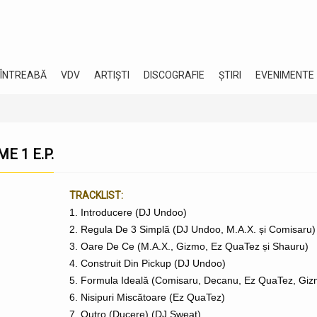
 ÎNTREABĂ
VDV
ARTIȘTI
DISCOGRAFIE
ȘTIRI
EVENIMENTE
E 1 E.P.
TRACKLIST:
1. Introducere (DJ Undoo)
2. Regula De 3 Simplă (DJ Undoo, M.A.X. și Comisaru)
3. Oare De Ce (M.A.X., Gizmo, Ez QuaTez și Shauru)
4. Construit Din Pickup (DJ Undoo)
5. Formula Ideală (Comisaru, Decanu, Ez QuaTez, Giz
6. Nisipuri Miscătoare (Ez QuaTez)
7. Outro (Ducere) (DJ Sweat)