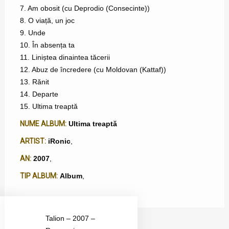
7. Am obosit (cu Deprodio (Consecinte))
8. O viață, un joc
9. Unde
10. În absența ta
11. Liniștea dinaintea tăcerii
12. Abuz de încredere (cu Moldovan (Kattaf))
13. Rănit
14. Departe
15. Ultima treaptă
NUME ALBUM:
Ultima treaptă
ARTIST:
iRonic
,
AN:
2007
,
TIP ALBUM:
Album
,
Talion – 2007 –