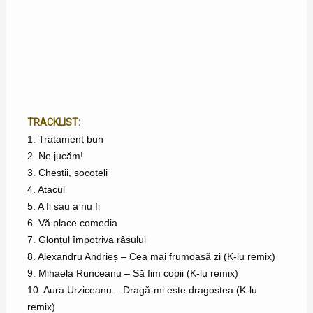
TRACKLIST:
1. Tratament bun
2. Ne jucăm!
3. Chestii, socoteli
4. Atacul
5. A fi sau a nu fi
6. Vă place comedia
7. Glonțul împotriva râsului
8. Alexandru Andrieș – Cea mai frumoasă zi (K-lu remix)
9. Mihaela Runceanu – Să fim copii (K-lu remix)
10. Aura Urziceanu – Dragă-mi este dragostea (K-lu
remix)