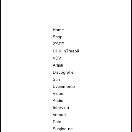
Home
Shop
2’ȘPE
HHK ÎnTreabă
VDV
Artiști
Discografie
Știri
Evenimente
Video
Audio
Interviuri
Versuri
Foto
Susține-ne