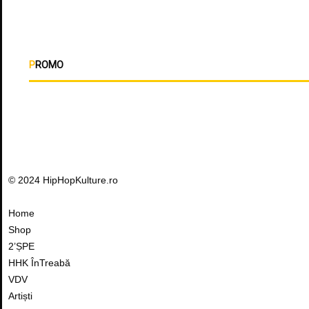
PROMO
© 2024 HipHopKulture.ro
Home
Shop
2’ȘPE
HHK ÎnTreabă
VDV
Artiști