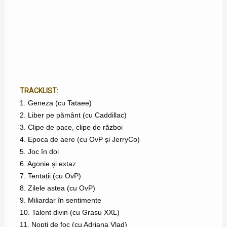
TRACKLIST:
1. Geneza (cu Tataee)
2. Liber pe pământ (cu Caddillac)
3. Clipe de pace, clipe de război
4. Epoca de aere (cu OvP și JerryCo)
5. Joc în doi
6. Agonie și extaz
7. Tentații (cu OvP)
8. Zilele astea (cu OvP)
9. Miliardar în sentimente
10. Talent divin (cu Grasu XXL)
11. Nopți de foc (cu Adriana Vlad)