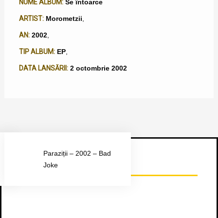
NUME ALBUM:
Se întoarce
ARTIST:
Morometzii
,
AN:
2002
,
TIP ALBUM:
EP
,
DATA LANSĂRII:
2 octombrie 2002
Paraziții – 2002 – Bad
Urmărește-ne pe Facebook
Joke